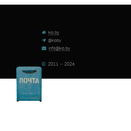
kio.by
@kioby
info@kio.by
2011 — 2026