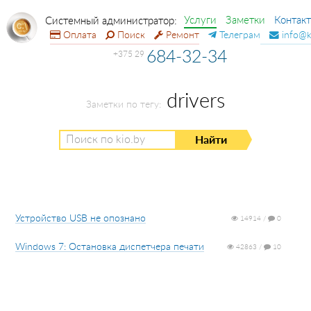
Услуги
Заметки
Контак
Системный администратор:
Оплата
Поиск
Ремонт
Телеграм
info@k
684-32-34
+375 29
drivers
Заметки по тегу:
Устройство USB не опознано
14914 /
0
Windows 7: Остановка диспетчера печати
42863 /
10